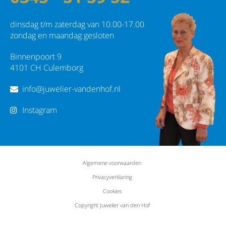
dinsdag t/m zaterdag van 10.00-17.00
zondag en maandag gesloten
Binnenpoort 9
4101 CH Culemborg
info@juwelier-vandenhof.nl
Instagram
Algemene voorwaarden
Privacyverklaring
Cookies
Copyright Juwelier van den Hof