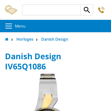
-
5
5
5
Menu
Horloges
Danish Design
Danish Design
IV65Q1086