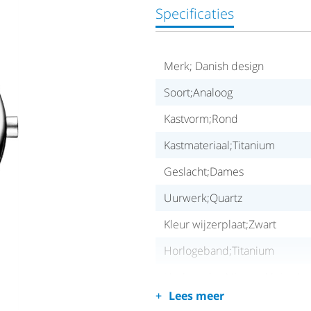
Specificaties
Merk; Danish design
Soort;Analoog
Kastvorm;Rond
Kastmateriaal;Titanium
Geslacht;Dames
Uurwerk;Quartz
Kleur wijzerplaat;Zwart
Horlogeband;Titanium
Horlogeglas;Mineraal kristal
Lees meer
Waterdichtheid;30 meter