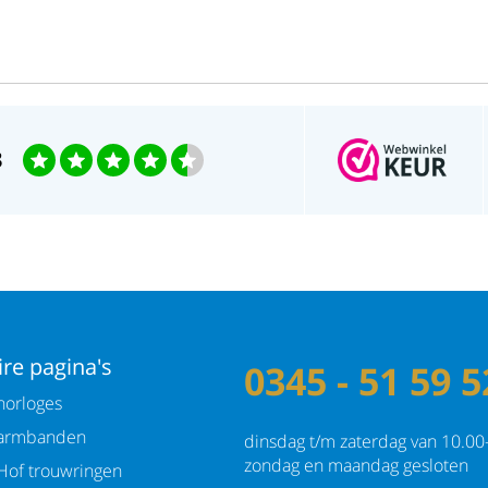
3
re pagina's
0345 - 51 59 5
orloges
armbanden
dinsdag t/m zaterdag van 10.00
zondag en maandag gesloten
Hof trouwringen