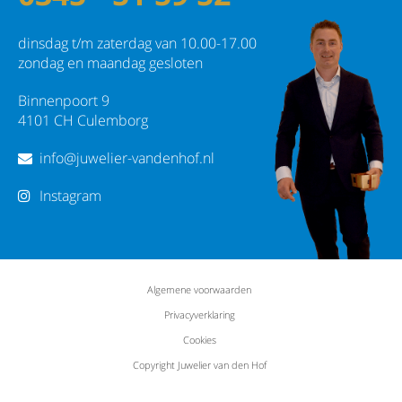
dinsdag t/m zaterdag van 10.00-17.00
zondag en maandag gesloten
Binnenpoort 9
4101 CH Culemborg
info@juwelier-vandenhof.nl
Instagram
Algemene voorwaarden
Privacyverklaring
Cookies
Copyright Juwelier van den Hof