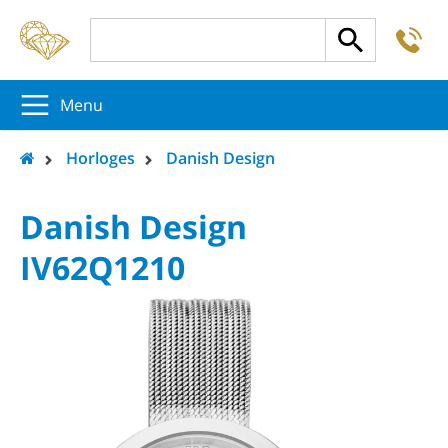
-
5
5
5
Menu
Horloges
Danish Design
Danish Design
IV62Q1210