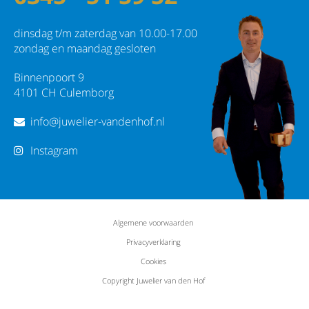
dinsdag t/m zaterdag van 10.00-17.00
zondag en maandag gesloten
Binnenpoort 9
4101 CH Culemborg
info@juwelier-vandenhof.nl
Instagram
Algemene voorwaarden
Privacyverklaring
Cookies
Copyright Juwelier van den Hof