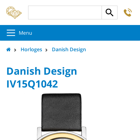
-
5
5
5
Menu
Horloges
Danish Design
Danish Design
IV15Q1042