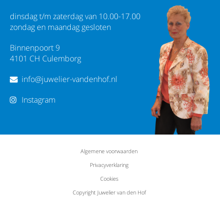
dinsdag t/m zaterdag van 10.00-17.00
zondag en maandag gesloten
Binnenpoort 9
4101 CH Culemborg
info@juwelier-vandenhof.nl
Instagram
Algemene voorwaarden
Privacyverklaring
Cookies
Copyright Juwelier van den Hof