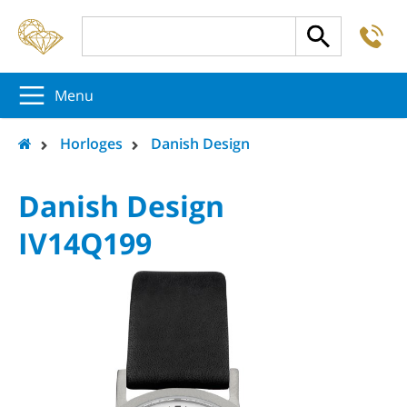
-
5
5
5
Menu
Horloges
Danish Design
Danish Design
IV14Q199