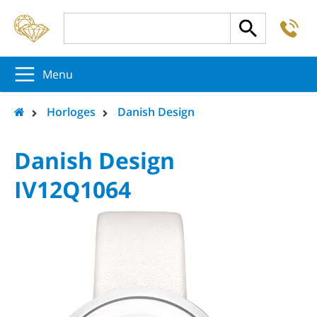
-
5
5
5
Menu
Horloges
Danish Design
Danish Design
IV12Q1064