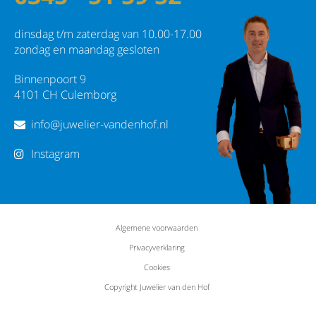
dinsdag t/m zaterdag van 10.00-17.00
zondag en maandag gesloten
Binnenpoort 9
4101 CH Culemborg
info@juwelier-vandenhof.nl
Instagram
Algemene voorwaarden
Privacyverklaring
Cookies
Copyright Juwelier van den Hof