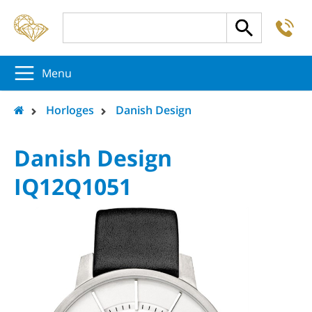
-
5
5
5
Menu
Horloges
Danish Design
Danish Design
IQ12Q1051