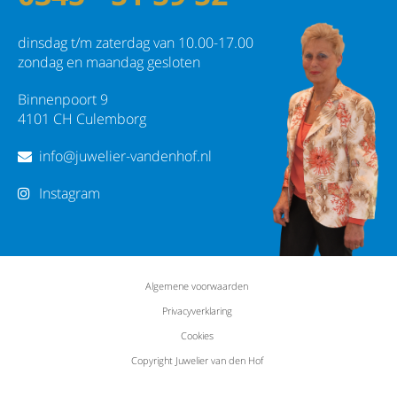
dinsdag t/m zaterdag van 10.00-17.00
zondag en maandag gesloten
Binnenpoort 9
4101 CH Culemborg
info@juwelier-vandenhof.nl
Instagram
Algemene voorwaarden
Privacyverklaring
Cookies
Copyright Juwelier van den Hof