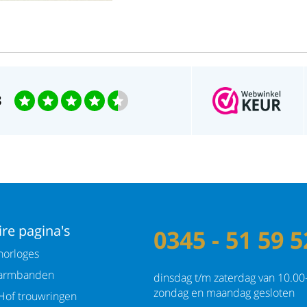
3
re pagina's
0345 - 51 59 5
orloges
armbanden
dinsdag t/m zaterdag van 10.00
zondag en maandag gesloten
Hof trouwringen