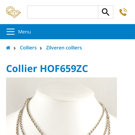
-
5
5
5
Menu
Colliers
Zilveren colliers
Collier HOF659ZC