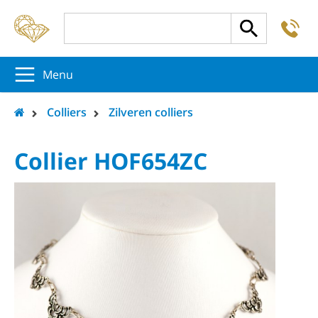
-
5
5
5
Menu
Colliers
Zilveren colliers
Collier HOF654ZC