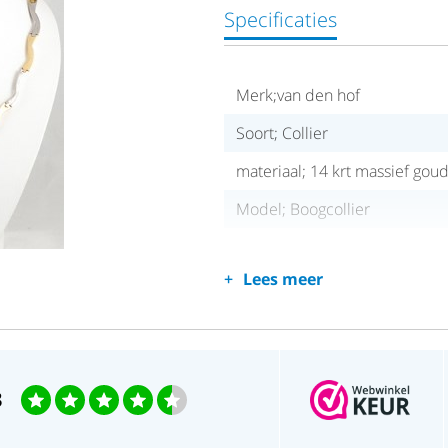
Specificaties
Merk;van den hof
Soort; Collier
materiaal; 14 krt massief goud
Model; Boogcollier
Lees meer
3