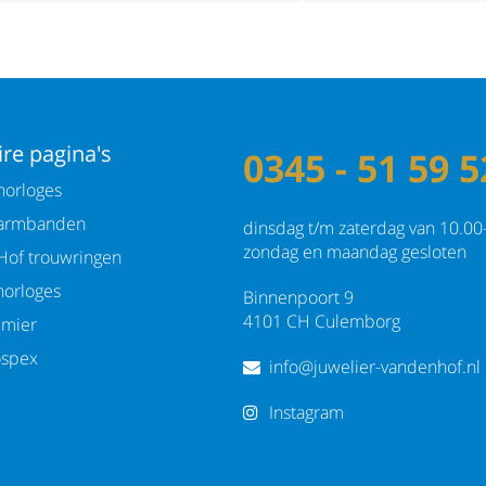
re pagina's
0345 - 51 59 5
orloges
armbanden
dinsdag t/m zaterdag van 10.00
zondag en maandag gesloten
Hof trouwringen
orloges
Binnenpoort 9
4101 CH Culemborg
emier
ospex
info@juwelier-vandenhof.nl
Instagram