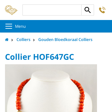
-
5
5
5
Menu
Colliers
Gouden Bloedkoraal Colliers
Collier HOF647GC