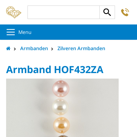
-
5
5
5
Menu
Armbanden
Zilveren Armbanden
Armband HOF432ZA