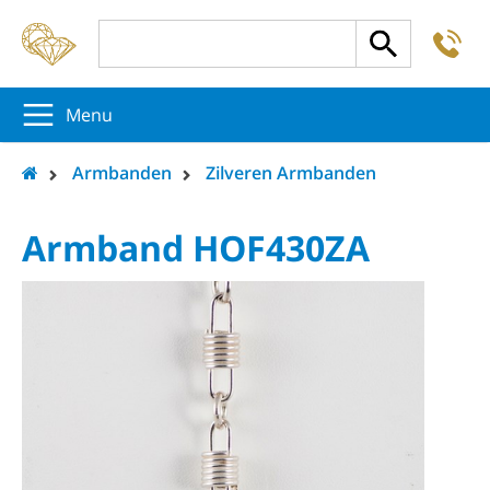
-
5
5
5
Menu
Armbanden
Zilveren Armbanden
Armband HOF430ZA