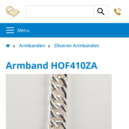
-
5
5
5
Menu
Armbanden
Zilveren Armbanden
Armband HOF410ZA