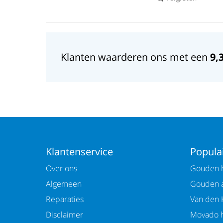
Klanten waarderen ons met een
9,
Klantenservice
Populai
Over ons
Gouden h
Algemeen
Gouden 
Reparaties
Van den 
Disclaimer
Movado h