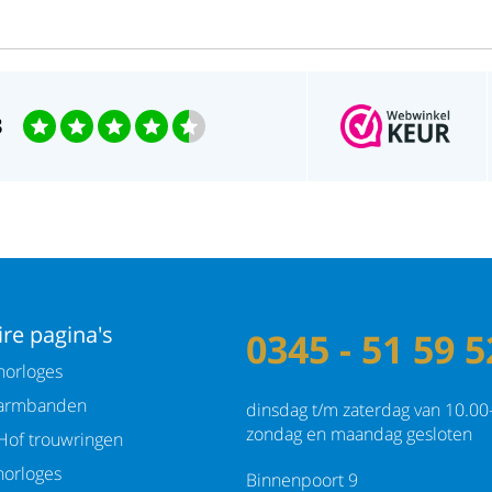
3
re pagina's
0345 - 51 59 5
orloges
armbanden
dinsdag t/m zaterdag van 10.00
zondag en maandag gesloten
Hof trouwringen
orloges
Binnenpoort 9