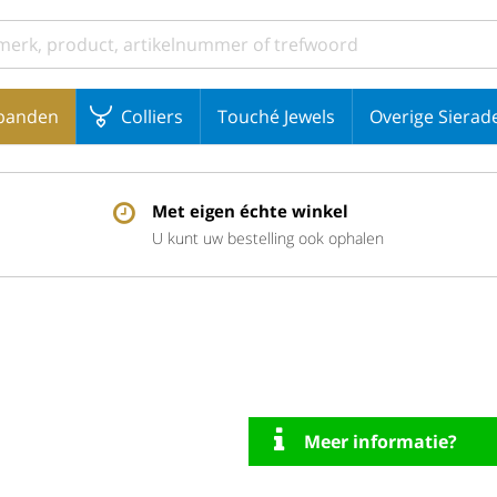
banden
Colliers
Touché Jewels
Overige Sierad
Met eigen échte winkel
U kunt uw bestelling ook ophalen
Meer informatie?