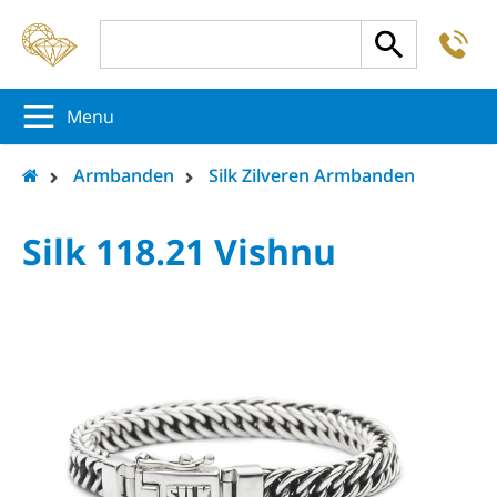
-
5
5
5
Menu
Armbanden
Silk Zilveren Armbanden
Silk 118.21 Vishnu