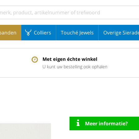
banden
Colliers
Touché Jewels
Overige Sierad
Met eigen échte winkel
U kunt uw bestelling ook ophalen
Meer informatie?