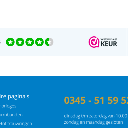
3
re pagina's
0345 - 51 59 5
orloges
armbanden
dinsdag t/m zaterdag van 10.00
zondag en maandag gesloten
Hof trouwringen