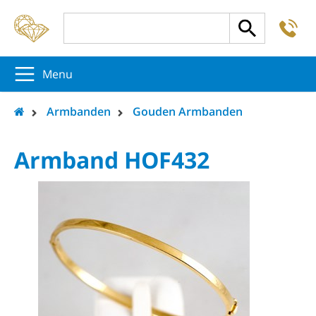
-
5
5
5
Menu
Armbanden
Gouden Armbanden
Armband HOF432