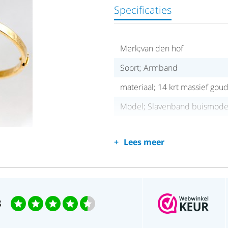
Specificaties
Merk;van den hof
Soort; Armband
materiaal; 14 krt massief go
Model; Slavenband buismode
Lees meer
3