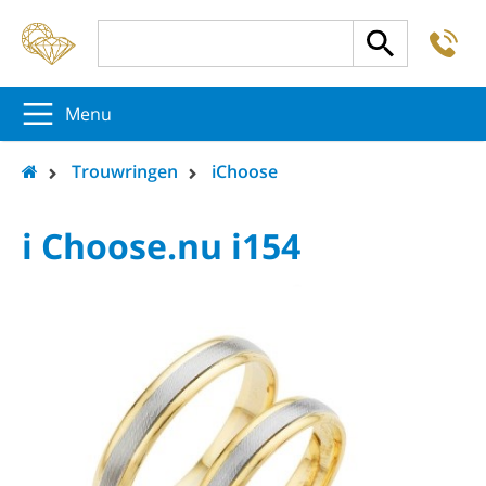
-
5
5
5
Menu
Trouwringen
iChoose
i Choose.nu i154