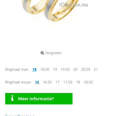
Vergroten
Ringmaat man:
18
18.50
19
19.50
20
20.50
21
Ringmaat vrouw:
16
16.50
17
17.50
18
18.50
Meer informatie?