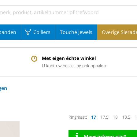
banden
Colliers
Touché Jewels
Overige Sierad
Met eigen échte winkel
U kunt uw bestelling ook ophalen
gen
Ringmaat:
17
17,5
18
18,5
1
Meer informatie?