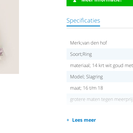
Specificaties
Merk;van den hof
Soort;Ring
materiaal; 14 krt wit goud me
Model; Slagring
maat; 16 t/m 18
grotere maten tegen meerprij
Lees meer