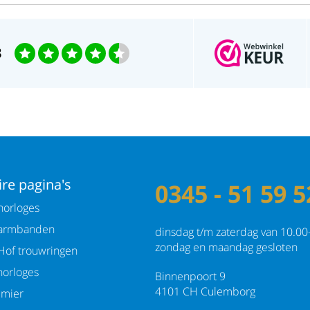
3
re pagina's
0345 - 51 59 5
orloges
armbanden
dinsdag t/m zaterdag van 10.00
zondag en maandag gesloten
Hof trouwringen
orloges
Binnenpoort 9
4101 CH Culemborg
emier