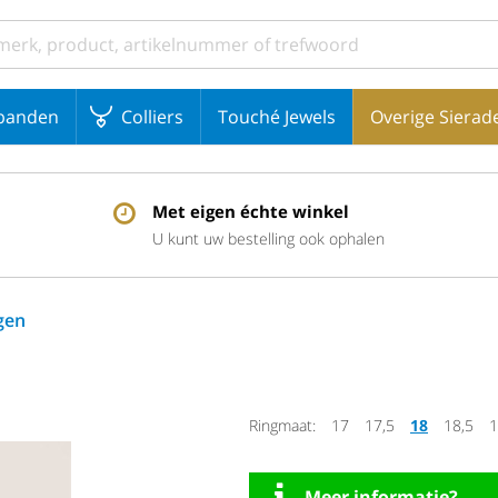
banden
Colliers
Touché Jewels
Overige Sierad
Met eigen échte winkel
U kunt uw bestelling ook ophalen
gen
Ringmaat:
17
17,5
18
18,5
1
Meer informatie?