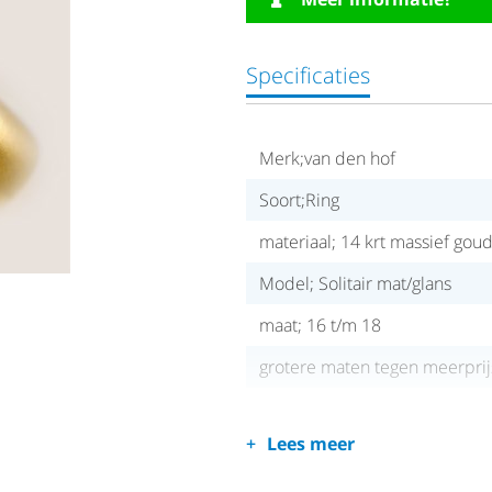
Specificaties
Merk;van den hof
Soort;Ring
materiaal; 14 krt massief gou
Model; Solitair mat/glans
maat; 16 t/m 18
grotere maten tegen meerprij
Lees meer