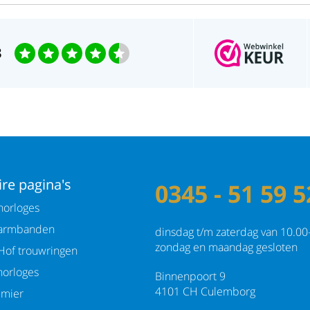
3
re pagina's
0345 - 51 59 5
orloges
armbanden
dinsdag t/m zaterdag van 10.00
zondag en maandag gesloten
Hof trouwringen
orloges
Binnenpoort 9
4101 CH Culemborg
emier